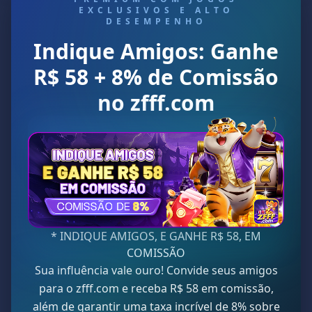
EXCLUSIVOS E ALTO
DESEMPENHO
Indique Amigos: Ganhe
R$ 58 + 8% de Comissão
no zfff.com
* INDIQUE AMIGOS, E GANHE R$ 58, EM
COMISSÃO
Sua influência vale ouro! Convide seus amigos
para o zfff.com e receba R$ 58 em comissão,
além de garantir uma taxa incrível de 8% sobre