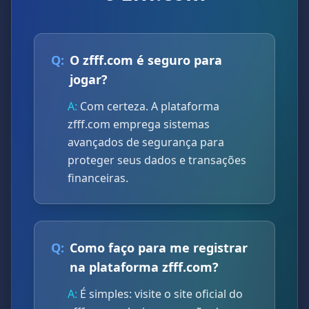
Q:
O zfff.com é seguro para
jogar?
A:
Com certeza. A plataforma
zfff.com emprega sistemas
avançados de segurança para
proteger seus dados e transações
financeiras.
Q:
Como faço para me registrar
na plataforma zfff.com?
A:
É simples: visite o site oficial do