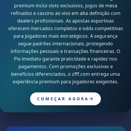
premium inclui slots exclusivos, jogos de mesa
refinados e cassino ao vivo em alta definição com
dealers profissionais. As apostas esportivas
oferecem mercados completos e odds competitivas
para jogadores mais estratégicos. A segurança
segue padrões internacionais, protegendo
informações pessoais e transações financeiras. O
Pix imediato garante praticidade e rapidez nos
pagamentos. Com promoções exclusivas e
benefícios diferenciados, o zfff.com entrega uma
experiência premium para jogadores exigentes.
COMEÇAR AGORA