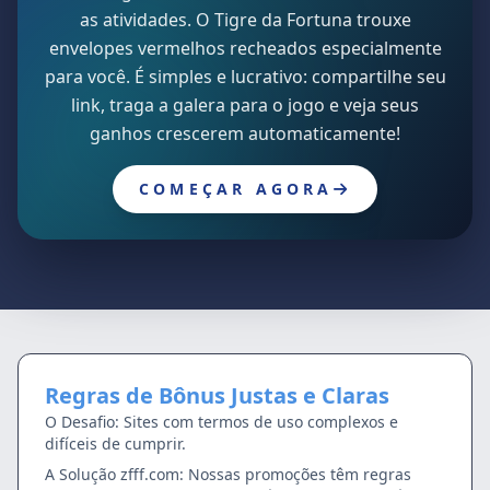
as atividades. O Tigre da Fortuna trouxe
envelopes vermelhos recheados especialmente
para você. É simples e lucrativo: compartilhe seu
link, traga a galera para o jogo e veja seus
ganhos crescerem automaticamente!
COMEÇAR AGORA
Regras de Bônus Justas e Claras
O Desafio: Sites com termos de uso complexos e
difíceis de cumprir.
A Solução zfff.com: Nossas promoções têm regras