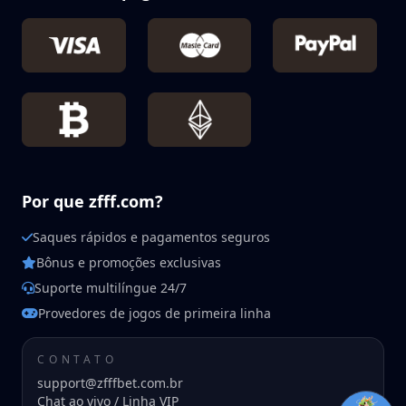
Por que zfff.com?
Saques rápidos e pagamentos seguros
Bônus e promoções exclusivas
Suporte multilíngue 24/7
Provedores de jogos de primeira linha
CONTATO
support@zfffbet.com.br
Chat ao vivo / Linha VIP