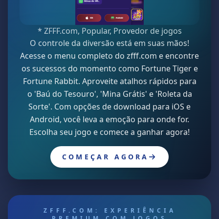
* ZFFF.com, Popular, Provedor de jogos
O controle da diversão está em suas mãos!
Acesse o menu completo do zfff.com e encontre
os sucessos do momento como Fortune Tiger e
Fortune Rabbit. Aproveite atalhos rápidos para
o 'Baú do Tesouro', 'Mina Grátis' e 'Roleta da
Sorte'. Com opções de download para iOS e
Android, você leva a emoção para onde for.
Escolha seu jogo e comece a ganhar agora!
COMEÇAR AGORA
ZFFF.COM: EXPERIÊNCIA
PREMIUM COM JOGOS