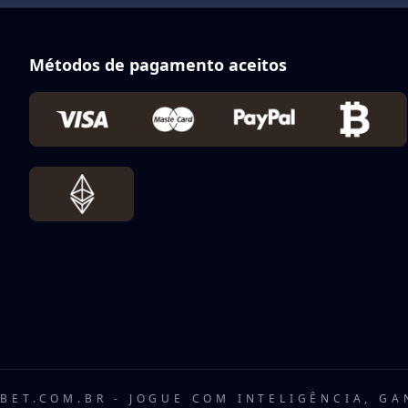
Métodos de pagamento aceitos
FBET.COM.BR - JOGUE COM INTELIGÊNCIA, GA