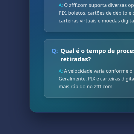
A:
O zfff.com suporta diversas op
PIX, boletos, cartões de débito e 
carteiras virtuais e moedas digita
Q:
Qual é o tempo de proc
retiradas?
A:
A velocidade varia conforme o
Geralmente, PIX e carteiras digi
mais rápido no zfff.com.