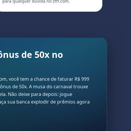
para qualquer dúvida no zfff.com.
ônus de 50x no
.com, você tem a chance de faturar R$ 999
Bônus de 50x. A musa do carnaval trouxe
ela. Não deixe para depois: jogue
faça sua banca explodir de prêmios agora