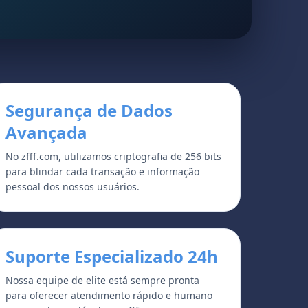
Segurança de Dados
Avançada
No zfff.com, utilizamos criptografia de 256 bits
para blindar cada transação e informação
pessoal dos nossos usuários.
Suporte Especializado 24h
Nossa equipe de elite está sempre pronta
para oferecer atendimento rápido e humano