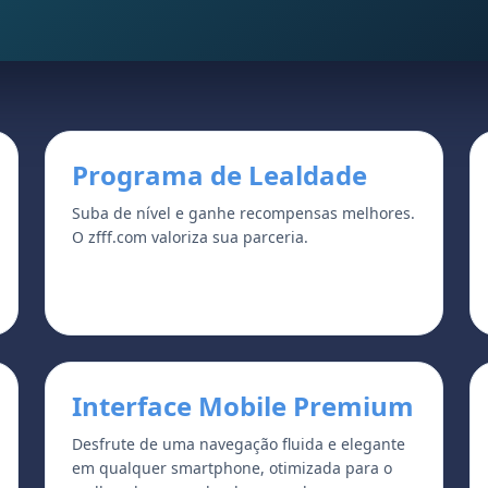
Programa de Lealdade
Suba de nível e ganhe recompensas melhores.
O zfff.com valoriza sua parceria.
Interface Mobile Premium
Desfrute de uma navegação fluida e elegante
em qualquer smartphone, otimizada para o