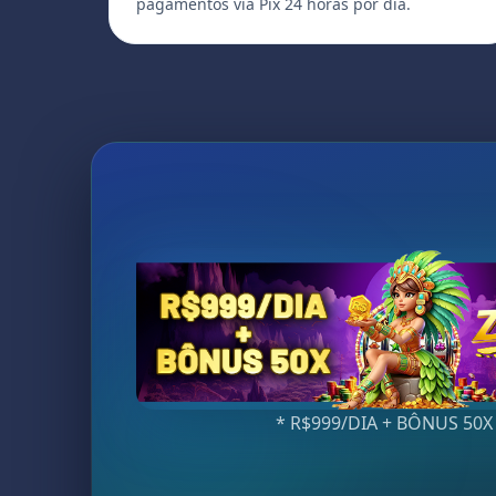
pagamentos via Pix 24 horas por dia.
* R$999/DIA + BÔNUS 50X