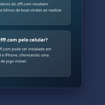
mbros do zfff.com recebem
e bônus de boas-vindas ao realizar
fff.com pelo celular?
fff.com pode ser instalado em
 e iPhone, oferecendo uma
 de jogo móvel.