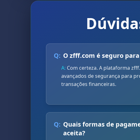
Dúvida
Q:
O zfff.com é seguro para
A:
Com certeza. A plataforma zff
avançados de segurança para pr
transações financeiras.
Q:
Quais formas de pagame
aceita?