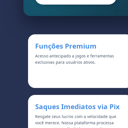
Funções Premium
Acesso antecipado a jogos e ferramentas
exclusivas para usuários ativos.
Saques Imediatos via Pix
Resgate seus lucros com a velocidade que
você merece. Nossa plataforma processa