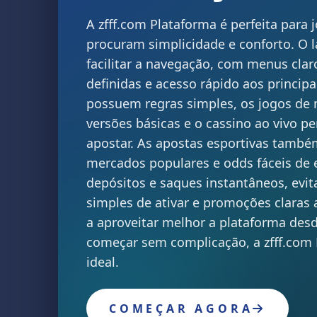
A zfff.com Plataforma é perfeita para 
procuram simplicidade e conforto. O l
facilitar a navegação, com menus clar
definidas e acesso rápido aos principa
possuem regras simples, os jogos d
versões básicas e o cassino ao vivo p
apostar. As apostas esportivas també
mercados populares e odds fáceis de e
depósitos e saques instantâneos, evi
simples de ativar e promoções claras
a aproveitar melhor a plataforma desde
começar sem complicação, a zfff.com 
ideal.
COMEÇAR AGORA