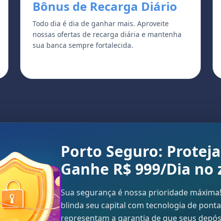
Bônus de Recarga Diário
Todo dia é dia de ganhar mais. Aproveite
nossas ofertas de recarga diária e mantenha
sua banca sempre fortalecida.
Porto Seguro: Protej
Ganhe R$ 999/Dia no 
Sua segurança é nossa prioridade máxima!
blinda seu capital com tecnologia de pon
representam a garantia de que seus depósi