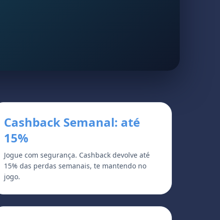
Cashback Semanal: até
15%
Jogue com segurança. Cashback devolve até
15% das perdas semanais, te mantendo no
jogo.