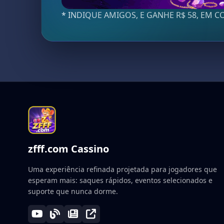
* INDIQUE AMIGOS, E GANHE R$ 58, EM 
zfff.com Cassino
Uma experiência refinada projetada para jogadores que
esperam mais: saques rápidos, eventos selecionados e
suporte que nunca dorme.