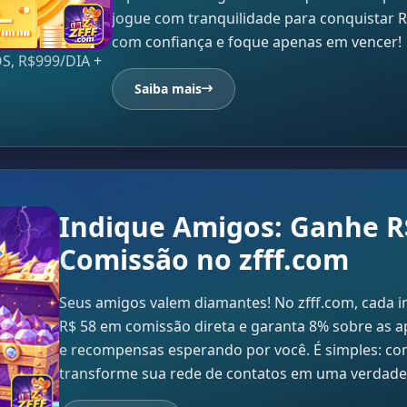
jogue com tranquilidade para conquistar R
com confiança e foque apenas em vencer!
, R$999/DIA +
Saiba mais
Indique Amigos: Ganhe R
Comissão no zfff.com
Seus amigos valem diamantes! No zfff.com, cada 
R$ 58 em comissão direta e garanta 8% sobre as a
e recompensas esperando por você. É simples: comp
transforme sua rede de contatos em uma verdadei