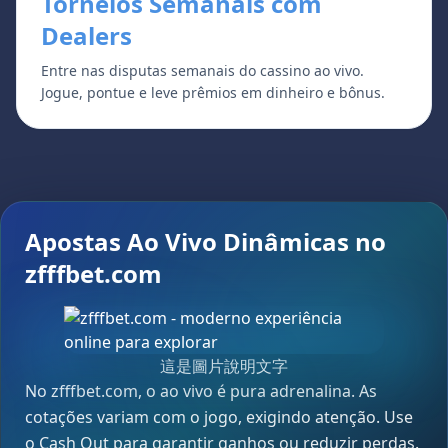
Torneios Semanais com
Dealers
Entre nas disputas semanais do cassino ao vivo.
Jogue, pontue e leve prêmios em dinheiro e bônus.
Apostas Ao Vivo Dinâmicas no
zfffbet.com
這是圖片說明文字
No zfffbet.com, o ao vivo é pura adrenalina. As
cotações variam com o jogo, exigindo atenção. Use
o Cash Out para garantir ganhos ou reduzir perdas.