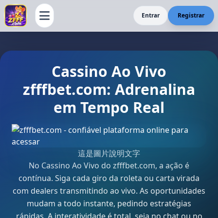
Entrar
Registrar
Menu
Cassino Ao Vivo
zfffbet.com: Adrenalina
em Tempo Real
這是圖片說明文字
No Cassino Ao Vivo do zfffbet.com, a ação é
contínua. Siga cada giro da roleta ou carta virada
com dealers transmitindo ao vivo. As oportunidades
mudam a todo instante, pedindo estratégias
rápidas. A interatividade é total, seja no chat ou no