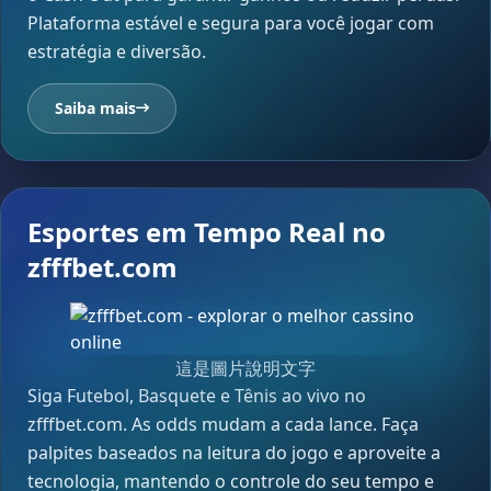
Plataforma estável e segura para você jogar com
estratégia e diversão.
Saiba mais
Esportes em Tempo Real no
zfffbet.com
這是圖片說明文字
Siga Futebol, Basquete e Tênis ao vivo no
zfffbet.com. As odds mudam a cada lance. Faça
palpites baseados na leitura do jogo e aproveite a
tecnologia, mantendo o controle do seu tempo e