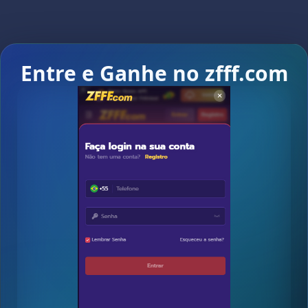
Entre e Ganhe no zfff.com