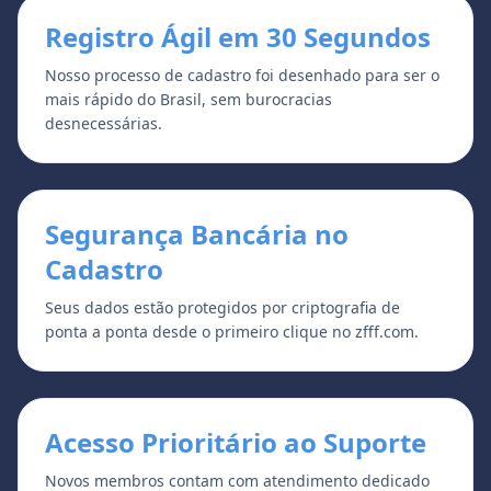
Registro Ágil em 30 Segundos
Nosso processo de cadastro foi desenhado para ser o
mais rápido do Brasil, sem burocracias
desnecessárias.
Segurança Bancária no
Cadastro
Seus dados estão protegidos por criptografia de
ponta a ponta desde o primeiro clique no zfff.com.
Acesso Prioritário ao Suporte
Novos membros contam com atendimento dedicado