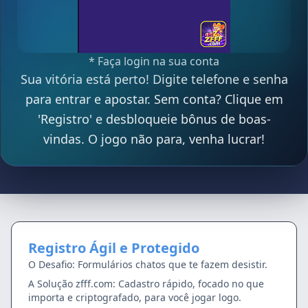
* Faça login na sua conta
Sua vitória está perto! Digite telefone e senha
para entrar e apostar. Sem conta? Clique em
'Registro' e desbloqueie bônus de boas-
vindas. O jogo não para, venha lucrar!
Registro Ágil e Protegido
O Desafio: Formulários chatos que te fazem desistir.
A Solução zfff.com: Cadastro rápido, focado no que
importa e criptografado, para você jogar logo.